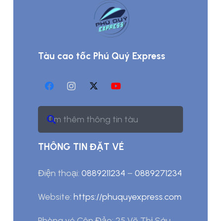
Tàu cao tốc Phú Quý Express
THÔNG TIN ĐẶT VÉ
Điện thoại:
0889211234
–
0889271234
Website:
https://phuquyexpress.com
Phòng vé Côn Đảo: 25 Võ Thị Sáu