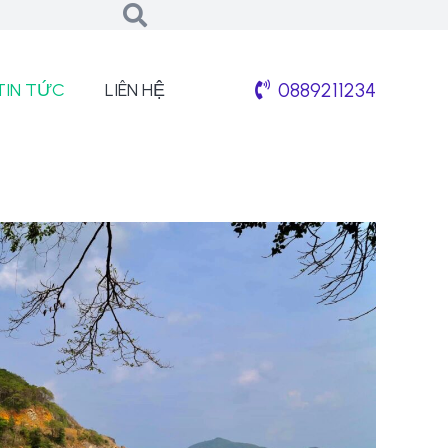
0889211234
TIN TỨC
LIÊN HỆ