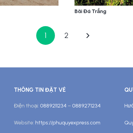
Bãi Đá Trắng
1
2
THÔNG TIN ĐẶT VÉ
QU
Điện thoại:
0889211234
–
0889271234
Hướ
Website:
https://phuquyexpress.com
Quy