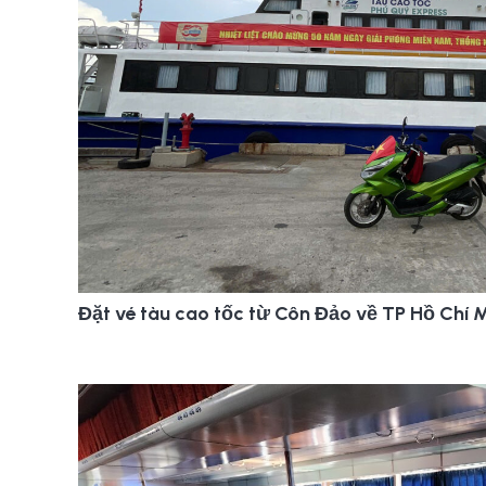
Đặt vé tàu cao tốc từ Côn Đảo về TP Hồ Chí 