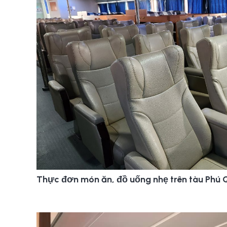
Thực đơn món ăn, đồ uống nhẹ trên tàu Phú 