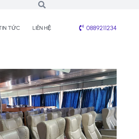
0889211234
TIN TỨC
LIÊN HỆ