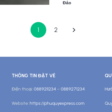
Đảo
1
2
THÔNG TIN ĐẶT VÉ
QU
Điện thoại:
0889211234
–
0889271234
Hướ
Website:
https://phuquyexpress.com
Quy