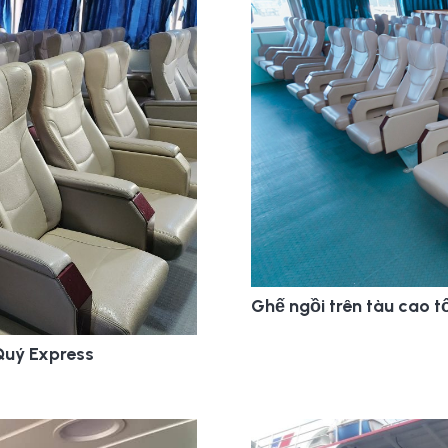
Ghế ngồi trên tàu cao 
Quý Express