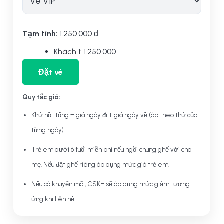
Tạm tính:
1.250.000
đ
Khách 1: 1.250.000
Đặt vé
Quy tắc giá:
Khứ hồi: tổng = giá ngày đi + giá ngày về (áp theo thứ của
từng ngày).
Trẻ em dưới 6 tuổi miễn phí nếu ngồi chung ghế với cha
mẹ. Nếu đặt ghế riêng áp dụng mức giá trẻ em.
Nếu có khuyến mãi, CSKH sẽ áp dụng mức giảm tương
ứng khi liên hệ.