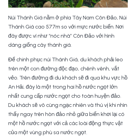
Núi Thánh Giá nằm ở phía Tây Nam Côn Đảo, Núi
Thánh Giá cao 577m so với mực nước biển. Nơi
đây được ví như “nóc nhà” Côn Đảo với hình
dáng giống cây thánh giá.
Để chinh phục núi Thánh Giá, du khách phải leo
trên một con đường độc đạo, chênh vênh, vắt
vẻo. Trên đường đi du khách sẽ đi qua khu vực hồ
An Hải, đây là một trong hai hồ nước ngọt lớn
nhất cung cấp nước ngọt cho toàn huyện đảo.
Du khách sẽ vô cùng ngạc nhiên và thú vị khi nhìn
thấy ngay trên hòn đảo nhỏ giữa biển khơi lại có
một hồ nước ngọt với cả các loài động thực vật
của một vùng phù sa nước ngọt.