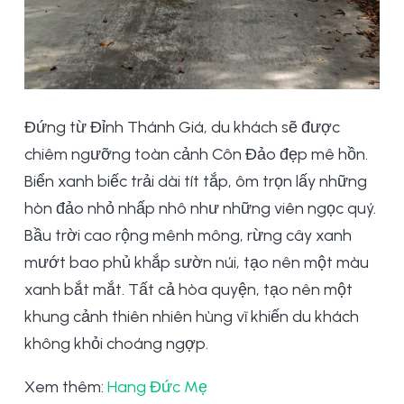
Đứng từ Đỉnh Thánh Giá, du khách sẽ được
chiêm ngưỡng toàn cảnh Côn Đảo đẹp mê hồn.
Biển xanh biếc trải dài tít tắp, ôm trọn lấy những
hòn đảo nhỏ nhấp nhô như những viên ngọc quý.
Bầu trời cao rộng mênh mông, rừng cây xanh
mướt bao phủ khắp sườn núi, tạo nên một màu
xanh bắt mắt. Tất cả hòa quyện, tạo nên một
khung cảnh thiên nhiên hùng vĩ khiến du khách
không khỏi choáng ngợp.
Xem thêm:
Hang Đức Mẹ