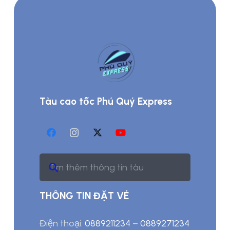
Tàu cao tốc Phú Quý Express
THÔNG TIN ĐẶT VÉ
Điện thoại:
0889211234
–
0889271234