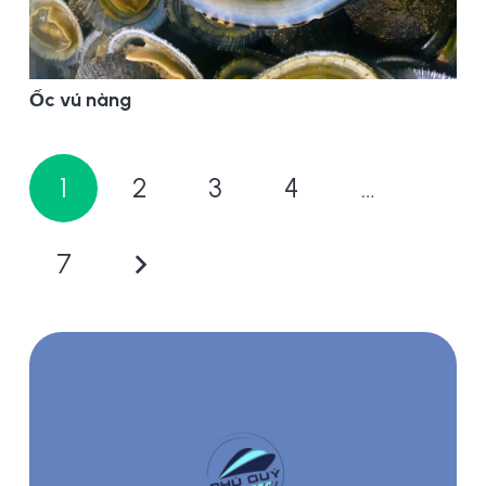
Ốc vú nàng
1
2
3
4
…
7