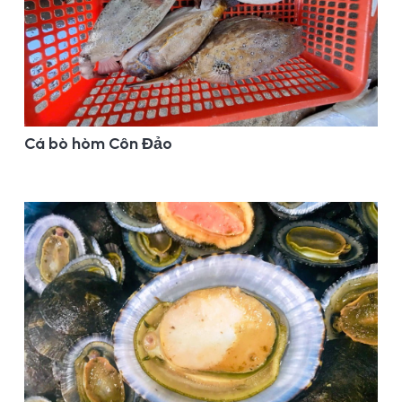
Cá bò hòm Côn Đảo