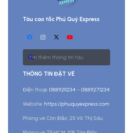
Tàu cao tốc Phú Quý Express
THÔNG TIN ĐẶT VÉ
Điện thoại:
0889211234
–
0889271234
Website:
https://phuquyexpress.com
Phòng vé Côn Đảo: 25 Võ Thị Sáu
Phòng vé TP HCM: 10B Tôn Đức