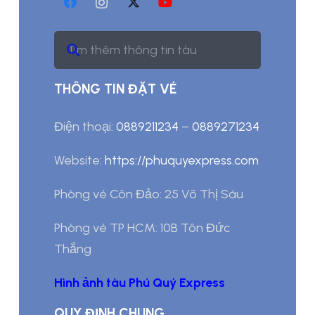
THÔNG TIN ĐẶT VÉ
Điện thoại:
0889211234
–
0889271234
Website:
https://phuquyexpress.com
Phòng vé Côn Đảo: 25 Võ Thị Sáu
Phòng vé TP HCM: 10B Tôn Đức
Thắng
Hình ảnh tàu Phú Quý Express
QUY ĐỊNH CHUNG