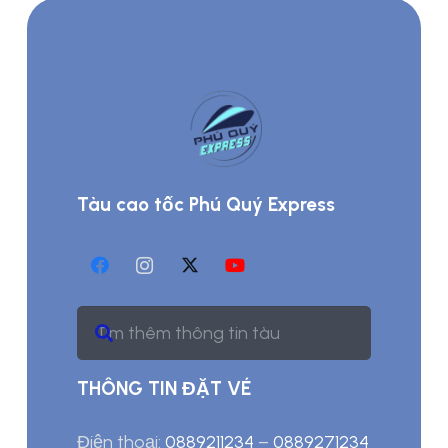
Tàu cao tốc Phú Quý Express
THÔNG TIN ĐẶT VÉ
Điện thoại:
0889211234
–
0889271234