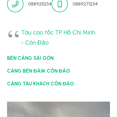
0889211234
0889271234
Tàu cao tốc TP Hồ Chí Minh
- Côn Đảo
BẾN CẢNG SÀI GÒN
CẢNG BẾN ĐẦM CÔN ĐẢO
CẢNG TÀU KHÁCH CÔN ĐẢO