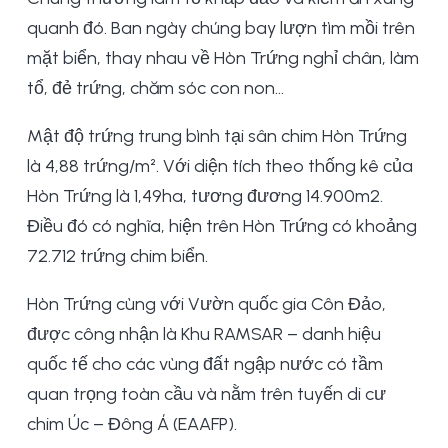
quanh đó. Ban ngày chúng bay lượn tìm mồi trên
mặt biển, thay nhau về Hòn Trứng nghỉ chân, làm
tổ, đẻ trứng, chăm sóc con non…
Mật độ trứng trung bình tại sân chim Hòn Trứng
là 4,88 trứng/m². Với diện tích theo thống kê của
Hòn Trứng là 1,49ha, tương đương 14.900m2.
Điều đó có nghĩa, hiện trên Hòn Trứng có khoảng
72.712 trứng chim biển.
Hòn Trứng cùng với Vườn quốc gia Côn Đảo,
được công nhận là Khu RAMSAR – danh hiệu
quốc tế cho các vùng đất ngập nước có tầm
quan trọng toàn cầu và nằm trên tuyến di cư
chim Úc – Đông Á (EAAFP).