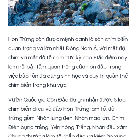
Hòn Trứng còn được mệnh danh là sân chim biển
quan trọng và lớn nhất Đông Nam Á, với mật độ
chim và mật độ tổ chim cực kỳ cao. Đặc điểm này
làm nổi bật tầm quan trọng của hòn đảo trong
việc bảo tồn đa dạng sinh học và duy trì quần thể
chim biển trong khu vực.
Vườn Quốc gia Côn Đảo đã ghi nhận được 5 loài
chim biển di cư về đảo Hòn Trứng làm tổ, đẻ
trứng gồm: Nhàn lưng đen, Nhàn mào lớn, Chim
Điên bụng trắng, Yến hông Trắng, Nhàn đầu xám.
Chúng thường làm tổ khắp đảo và kiếm ăn xung