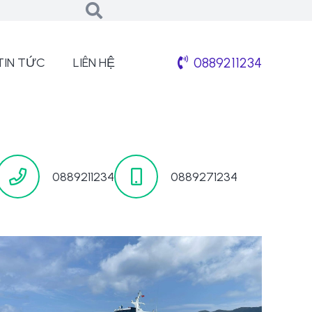
0889211234
TIN TỨC
LIÊN HỆ
0889211234
0889271234