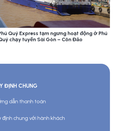
Phú Quý Express tạm ngưng hoạt động ở Phú
Quý chạy tuyến Sài Gòn – Côn Đảo
Y ĐỊNH CHUNG
ng dẫn thanh toán
 định chung với hành khách