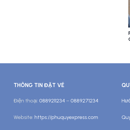
THÔNG TIN ĐẶT VÉ
QU
Điện thoại:
0889211234
–
0889271234
Hướ
Website:
https://phuquyexpress.com
Quy