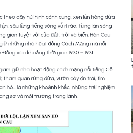
ọc theo dãy núi hình cánh cung, xen lẫn hàng dừa
n, sâu lắng tiếng sóng vỗ rì rào, từng làn sóng
 gian tuyệt vời của đất, trời và biển. Hòn Cau
m giữ những nhà họat động Cách Mạng mà nổi
Đồng vào khoảng thời gian 1930 – 1931.
ử giam giữ nhà hoạt động cách mạng nỗi tiếng Cố
 tham quan rừng dừa, vườn cây ăn trái, tìm
 san hô… là những khoảnh khắc, những trải nghiệm
ang sơ và môi trường trong lành.