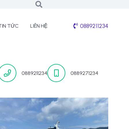
0889211234
TIN TỨC
LIÊN HỆ
0889211234
0889271234