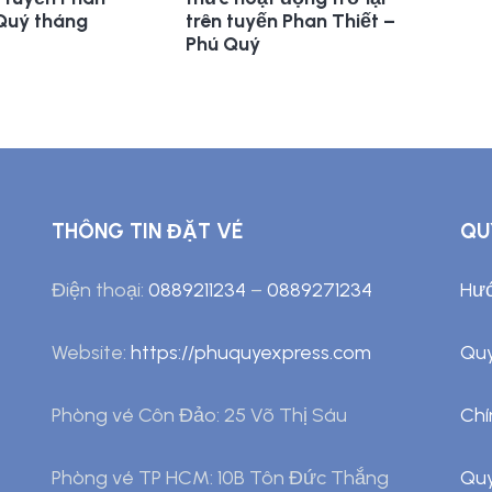
 Quý tháng
trên tuyến Phan Thiết –
Phú Quý
THÔNG TIN ĐẶT VÉ
QU
Điện thoại:
0889211234
–
0889271234
Hướ
Website:
https://phuquyexpress.com
Quy
Phòng vé Côn Đảo: 25 Võ Thị Sáu
Chí
Phòng vé TP HCM: 10B Tôn Đức Thắng
Quy