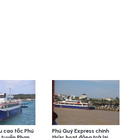
u cao tốc Phú
Phú Quý Express chính
 tuyến Phan
thức hoạt động trở lại