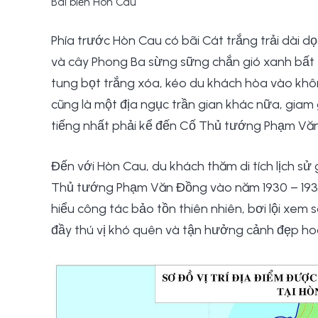
Bãi biển Hòn Cau
Phía trước Hòn Cau có bãi Cát trắng trải dài d
và cây Phong Ba sừng sững chắn gió xanh bất tậ
tung bọt trắng xóa, kéo du khách hòa vào không
cũng là một địa ngục trần gian khác nữa, gia
tiếng nhất phải kể đến Cố Thủ tướng Phạm Văn 
Đến với Hòn Cau, du khách thăm di tích lịch s
Thủ tướng Phạm Văn Đồng vào năm 1930 – 1931;
hiểu công tác bảo tồn thiên nhiên, bơi lội xem
đầy thú vị khó quên và tận hưởng cảnh đẹp ho