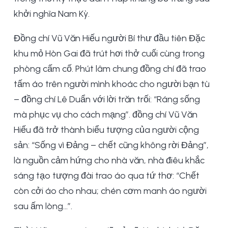
khởi nghĩa Nam Kỳ.
Đồng chí Vũ Văn Hiếu người Bí thư đầu tiên Đặc
khu mỏ Hòn Gai đã trút hơi thở cuối cùng trong
phòng cấm cố. Phút lâm chung đồng chí đã trao
tấm áo trên người mình khoác cho người bạn tù
– đồng chí Lê Duẩn với lời trăn trối: “Ráng sống
mà phục vụ cho cách mạng”. đồng chí Vũ Văn
Hiếu đã trở thành biểu tượng của người cộng
sản: “Sống vì Đảng – chết cũng không rời Đảng”,
là nguồn cảm hứng cho nhà văn, nhà điêu khắc
sáng tạo tượng đài trao áo qua tứ thơ: “Chết
còn cởi áo cho nhau; chén cơm manh áo người
sau ấm lòng…”.