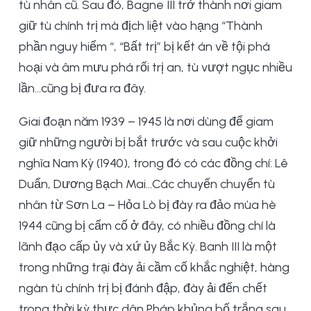
tù nhân cũ. Sau đó, Bagne III trở thành nơi giam
giữ tù chính trị mà địch liệt vào hạng “Thành
phần nguy hiểm “, “Bất trị” bị kết án về tội phá
hoại và âm mưu phá rối trị an, tù vượt ngục nhiều
lần…cũng bị đưa ra đây.
Giai đoạn năm 1939 – 1945 là nơi dùng để giam
giữ những người bị bắt trước và sau cuộc khởi
nghĩa Nam Kỳ (1940), trong đó có các đồng chí: Lê
Duẩn, Dương Bạch Mai…Các chuyến chuyển tù
nhân từ Sơn La – Hỏa Lò bị đày ra đảo mùa hè
1944 cũng bị cấm cố ở đây, có nhiều đồng chí là
lãnh đạo cấp ủy và xứ ủy Bắc Kỳ. Banh III là một
trong những trại đày ải cầm cố khắc nghiệt, hàng
ngàn tù chính trị bị đánh đập, đày ải đến chết
trong thời kỳ thực dân Pháp khủng bố trắng sau