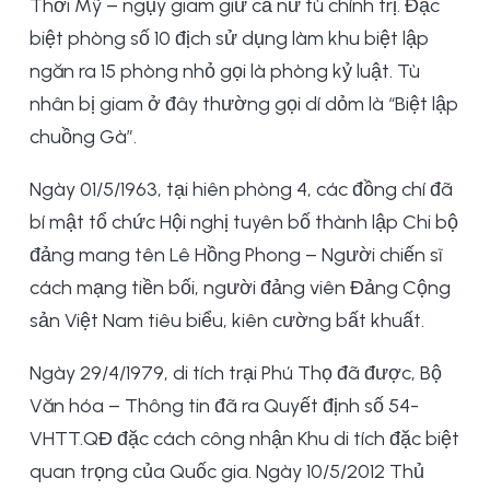
Thời Mỹ – ngụy giam giữ cả nữ tù chính trị. Đặc
biệt phòng số 10 địch sử dụng làm khu biệt lập
ngăn ra 15 phòng nhỏ gọi là phòng kỷ luật. Tù
nhân bị giam ở đây thường gọi dí dỏm là “Biệt lập
chuồng Gà”.
Ngày 01/5/1963, tại hiên phòng 4, các đồng chí đã
bí mật tổ chức Hội nghị tuyên bố thành lập Chi bộ
đảng mang tên Lê Hồng Phong – Người chiến sĩ
cách mạng tiền bối, người đảng viên Đảng Cộng
sản Việt Nam tiêu biểu, kiên cường bất khuất.
Ngày 29/4/1979, di tích trại Phú Thọ đã được, Bộ
Văn hóa – Thông tin đã ra Quyết định số 54-
VHTT.QĐ đặc cách công nhận Khu di tích đặc biệt
quan trọng của Quốc gia. Ngày 10/5/2012 Thủ