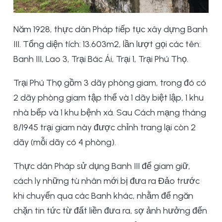
Năm 1928, thực dân Pháp tiếp tục xây dựng Banh
III. Tổng diện tích: 13.603m2, lần lượt gọi các tên:
Banh III, Lao 3, Trại Bác Ái, Trại 1, Trại Phú Thọ.
Trại Phú Thọ gồm 3 dãy phòng giam, trong đó có
2 dãy phòng giam tập thể và 1 dãy biệt lập, 1 khu
nhà bếp và 1 khu bệnh xá. Sau Cách mạng tháng
8/1945 trại giam này được chỉnh trang lại còn 2
dãy (mỗi dãy có 4 phòng).
Thực dân Pháp sử dụng Banh III để giam giữ,
cách ly những tù nhân mới bị đưa ra Đảo trước
khi chuyển qua các Banh khác, nhằm để ngăn
chặn tin tức từ đất liền đưa ra, sợ ảnh hưởng đến