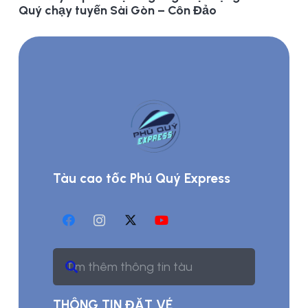
Quý chạy tuyến Sài Gòn – Côn Đảo
Tàu cao tốc Phú Quý Express
THÔNG TIN ĐẶT VÉ