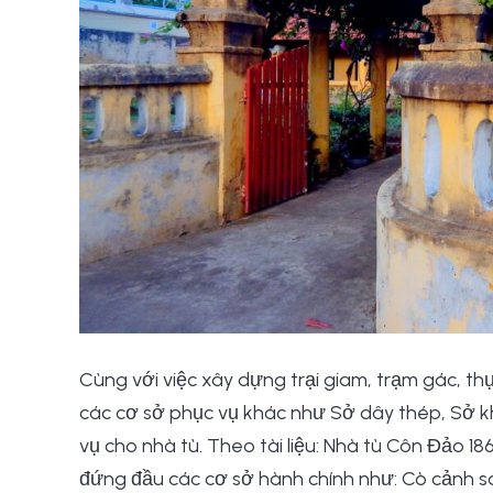
Cùng với việc xây dựng trại giam, trạm gác, 
các cơ sở phục vụ khác như Sở dây thép, Sở k
vụ cho nhà tù. Theo tài liệu: Nhà tù Côn Đảo 
đứng đầu các cơ sở hành chính như: Cò cảnh sá