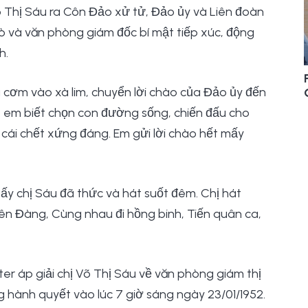
 Thị Sáu ra Côn Đảo xử tử, Đảo ủy và Liên đoàn
ò và văn phòng giám đốc bí mật tiếp xúc, động
h.
a cơm vào xà lim, chuyển lời chào của Đảo ủy đến
m, em biết chọn con đường sống, chiến đấu cho
 cái chết xứng đáng. Em gửi lời chào hết mấy
ấy chị Sáu đã thức và hát suốt đêm. Chị hát
n Đàng, Cùng nhau đi hồng binh, Tiến quân ca,
ter áp giải chị Võ Thị Sáu về văn phòng giám thị
g hành quyết vào lúc 7 giờ sáng ngày 23/01/1952.