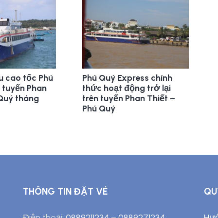
u cao tốc Phú
Phú Quý Express chính
 tuyến Phan
thức hoạt động trở lại
 Quý tháng
trên tuyến Phan Thiết –
Phú Quý
THÔNG TIN ĐẶT VÉ
QU
Điện thoại:
0889211234
–
0889271234
Hướ