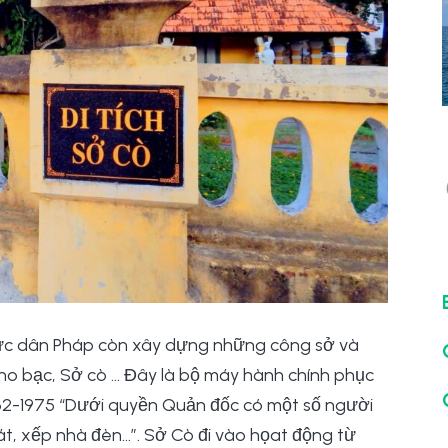
thực dân Pháp còn xây dựng những công sở và
ho bạc, Sở cò … Đây là bộ máy hành chính phục
1862-1975 “Dưới quyền Quản đốc có một số người
t, xếp nhà đèn…”. Sở Cò đi vào họat động từ