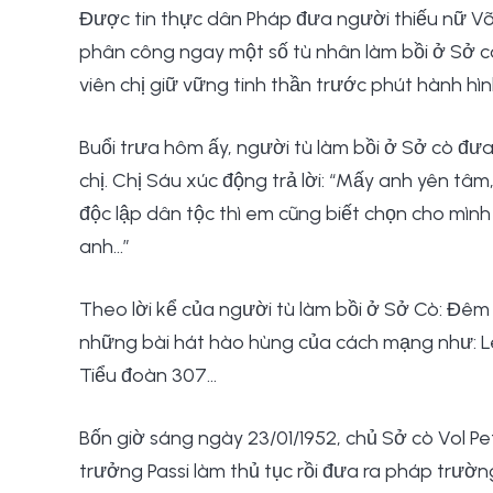
Được tin thực dân Pháp đưa người thiếu nữ Võ
phân công ngay một số tù nhân làm bồi ở Sở c
viên chị giữ vững tinh thần trước phút hành hìn
Buổi trưa hôm ấy, người tù làm bồi ở Sở cò đư
chị. Chị Sáu xúc động trả lời: “Mấy anh yên tâ
độc lập dân tộc thì em cũng biết chọn cho mình
anh…”
Theo lời kể của người tù làm bồi ở Sở Cò: Đêm 
những bài hát hào hùng của cách mạng như: Lê
Tiểu đoàn 307…
Bốn giờ sáng ngày 23/01/1952, chủ Sở cò Vol Pe
trưởng Passi làm thủ tục rồi đưa ra pháp trườn