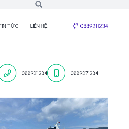
0889211234
TIN TỨC
LIÊN HỆ
0889211234
0889271234