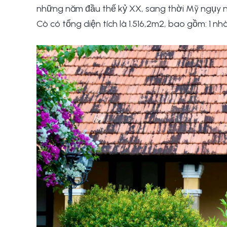
những năm đầu thế kỷ XX, sang thời Mỹ ngụy n
Cò có tổng diện tích là 1.516,2m2, bao gồm: 1 nh