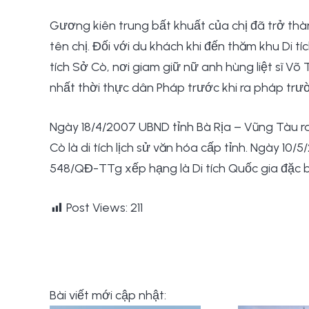
Gương kiên trung bất khuất của chị đã trở thà
tên chị. Đối với du khách khi đến thăm khu Di
tích Sở Cò, nơi giam giữ nữ anh hùng liệt sĩ Võ 
nhất thời thực dân Pháp trước khi ra pháp trư
Ngày 18/4/2007 UBND tỉnh Bà Rịa – Vũng Tàu ra
Cò là di tích lịch sử văn hóa cấp tỉnh. Ngày 10
548/QĐ-TTg xếp hạng là Di tích Quốc gia đặc b
Post Views:
211
Bài viết mới cập nhật: