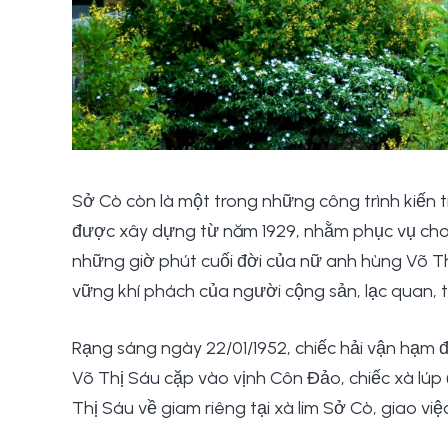
Sở Cò còn là một trong những công trình kiến t
được xây dựng từ năm 1929, nhằm phục vụ cho bộ 
những giờ phút cuối đời của nữ anh hùng Võ Th
vững khí phách của người cộng sản, lạc quan, 
Rạng sáng ngày 22/01/1952, chiếc hải vận hạm đ
Võ Thị Sáu cặp vào vịnh Côn Đảo, chiếc xà lúp 
Thị Sáu về giam riêng tại xà lim Sở Cò, giao vi