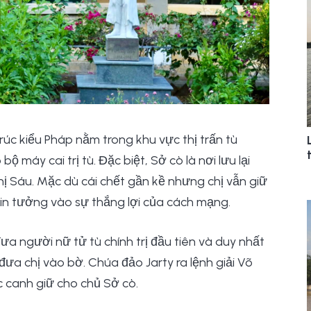
rúc kiểu Pháp nằm trong khu vực thị trấn tù
máy cai trị tù. Đặc biệt, Sở cò là nơi lưu lại
ị Sáu. Mặc dù cái chết gần kề nhưng chị vẫn giữ
tin tưởng vào sự thắng lợi của cách mạng.
ưa người nữ tử tù chính trị đầu tiên và duy nhất
đưa chị vào bờ. Chúa đảo Jarty ra lệnh giải Võ
ệc canh giữ cho chủ Sở cò.