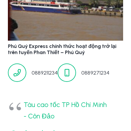
Phú Quý Express chính thức hoạt động trở lại
trên tuyến Phan Thiết – Phú Quý
0889211234
0889271234
Tàu cao tốc TP Hồ Chí Minh
- Côn Đảo