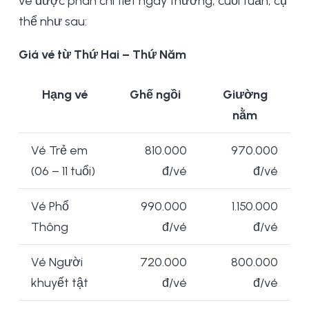
vé được phân chi tiết ngày thương, cuối tuần, cụ
thể như sau:
Giá vé từ Thứ Hai – Thứ Năm
Hạng vé
Ghế ngồi
Giường
nằm
Vé Trẻ em
810.000
970.000
(06 – 11 tuổi)
đ/vé
đ/vé
Vé Phổ
990.000
1.150.000
Thông
đ/vé
đ/vé
Vé Người
720.000
800.000
khuyết tật
đ/vé
đ/vé