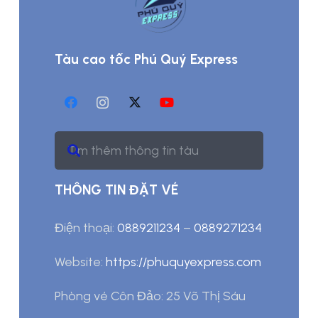
Tàu cao tốc Phú Quý Express
THÔNG TIN ĐẶT VÉ
Điện thoại:
0889211234
–
0889271234
Website:
https://phuquyexpress.com
Phòng vé Côn Đảo: 25 Võ Thị Sáu