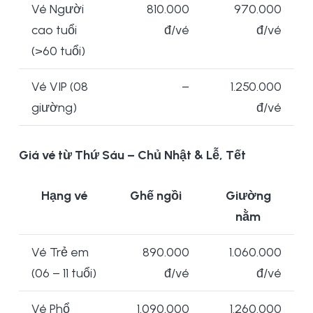
Vé Người
810.000
970.000
cao tuổi
đ/vé
đ/vé
(>60 tuổi)
Vé VIP (08
–
1.250.000
giường)
đ/vé
Giá vé từ Thứ Sáu – Chủ Nhật & Lễ, Tết
Hạng vé
Ghế ngồi
Giường
nằm
Vé Trẻ em
890.000
1.060.000
(06 – 11 tuổi)
đ/vé
đ/vé
Vé Phổ
1.090.000
1.260.000