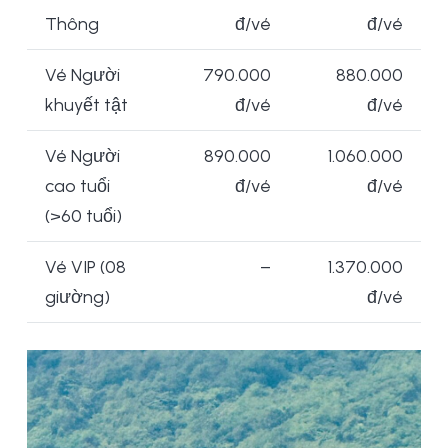
Thông
đ/vé
đ/vé
Vé Người
790.000
880.000
khuyết tật
đ/vé
đ/vé
Vé Người
890.000
1.060.000
cao tuổi
đ/vé
đ/vé
(>60 tuổi)
Vé VIP (08
–
1.370.000
giường)
đ/vé