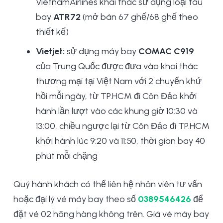
VietnamAirlines khai thác sử dụng loại tàu
bay
ATR72
(mở bán 67 ghế/68 ghế theo
thiết kế)
Vietjet:
sử dụng máy bay
COMAC C919
của Trung Quốc được đưa vào khai thác
thương mại tại Việt Nam với 2 chuyến khứ
hồi mỗi ngày, từ TP.HCM đi Côn Đảo khởi
hành lần lượt vào các khung giờ 10:30 và
13:00, chiều ngược lại từ Côn Đảo đi TP.HCM
khởi hành lúc 9:20 và 11:50, thời gian bay 40
phút mỗi chặng
Quý hành khách có thể liên hệ nhân viên tư vấn
hoặc đại lý vé máy bay theo số
0389546426
để
đặt vé 02 hãng hàng không trên. Giá vé máy bay