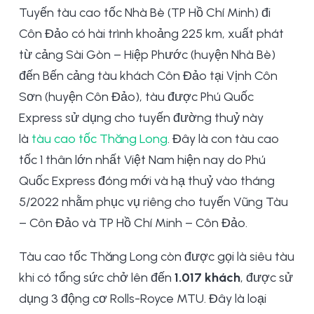
Tuyến tàu cao tốc Nhà Bè (TP Hồ Chí Minh) đi
Côn Đảo có hài trình khoảng 225 km, xuất phát
từ cảng Sài Gòn – Hiệp Phước (huyện Nhà Bè)
đến Bến cảng tàu khách Côn Đảo tại Vịnh Côn
Sơn (huyện Côn Đảo), tàu được Phú Quốc
Express sử dụng cho tuyến đường thuỷ này
là
tàu cao tốc Thăng Long
. Đây là con tàu cao
tốc 1 thân lớn nhất Việt Nam hiện nay do Phú
Quốc Express đóng mới và hạ thuỷ vào tháng
5/2022 nhằm phục vụ riêng cho tuyến Vũng Tàu
– Côn Đảo và TP Hồ Chí Minh – Côn Đảo.
Tàu cao tốc Thăng Long còn được gọi là siêu tàu
khi có tổng sức chở lên đến
1.017 khách
, được sử
dụng 3 động cơ Rolls-Royce MTU. Đây là loại