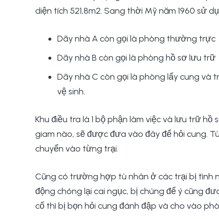
diện tích 521,8m2. Sang thời Mỹ năm 1960 sử dụ
Dãy nhà A còn gọi là phòng thường trực
Dãy nhà B còn gọi là phòng hồ sơ lưu trữ
Dãy nhà C còn gọi là phòng lấy cung và t
vệ sinh.
Khu điều tra là 1 bộ phận làm việc và lưu trữ hồ
giam nào, sẽ được đưa vào đây để hỏi cung. T
chuyển vào từng trại.
Cũng có trường hợp tù nhân ở các trại bị tình
động chóng lại cai ngục, bị chúng để ý cũng đư
cố thì bị bọn hỏi cung đánh đập và cho vào phò