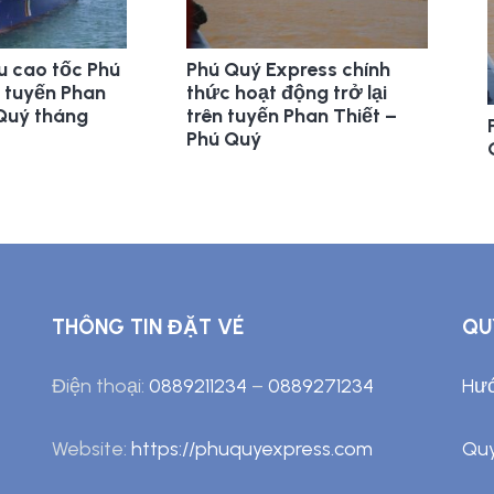
u cao tốc Phú
Phú Quý Express chính
 tuyến Phan
thức hoạt động trở lại
 Quý tháng
trên tuyến Phan Thiết –
Phú Quý
THÔNG TIN ĐẶT VÉ
QU
Điện thoại:
0889211234
–
0889271234
Hướ
Website:
https://phuquyexpress.com
Quy