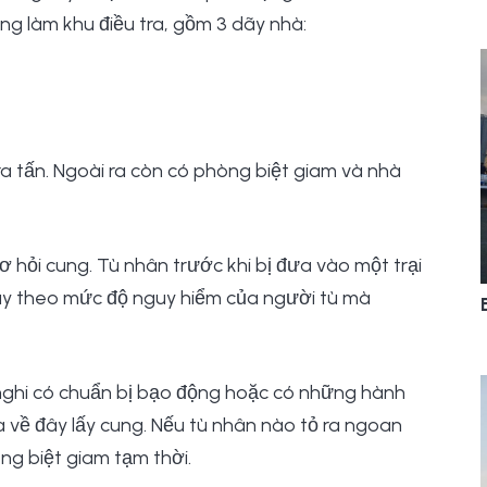
ng làm khu điều tra, gồm 3 dãy nhà:
ra tấn. Ngoài ra còn có phòng biệt giam và nhà
 sơ hỏi cung. Tù nhân trước khi bị đưa vào một trại
ùy theo mức độ nguy hiểm của người tù mà
 nghi có chuẩn bị bạo động hoặc có những hành
a về đây lấy cung. Nếu tù nhân nào tỏ ra ngoan
ng biệt giam tạm thời.