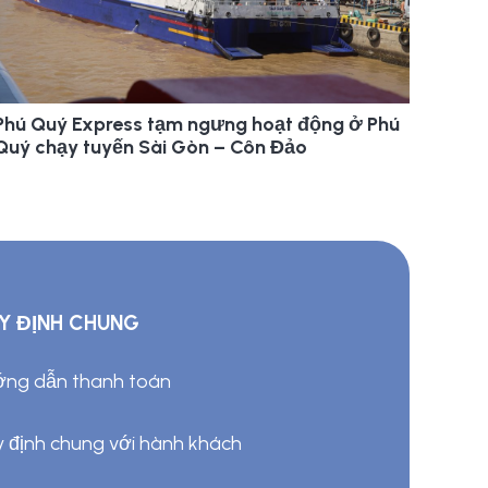
Phú Quý Express tạm ngưng hoạt động ở Phú
Quý chạy tuyến Sài Gòn – Côn Đảo
Y ĐỊNH CHUNG
ng dẫn thanh toán
 định chung với hành khách