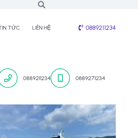
0889211234
TIN TỨC
LIÊN HỆ
0889211234
0889271234